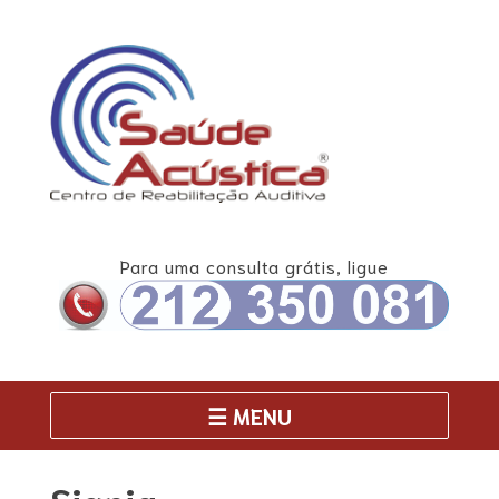
Skip
to
content
Para uma consulta grátis, ligue
☰ MENU