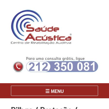
Skip
to
content
Para uma consulta grátis, ligue
☰ MENU