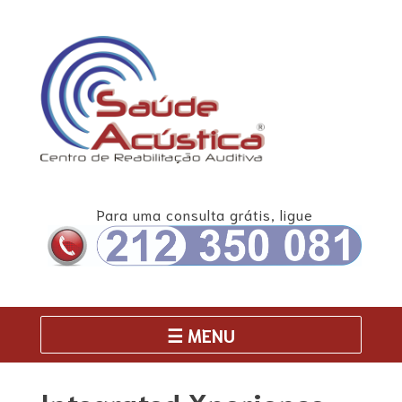
Skip
to
content
Para uma consulta grátis, ligue
☰ MENU