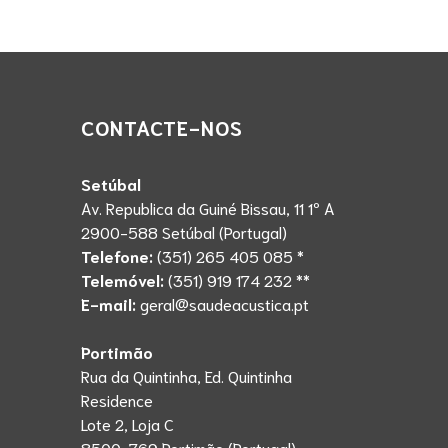
CONTACTE-NOS
Setúbal
Av. Republica da Guiné Bissau, 11 1º A
2900-588 Setúbal (Portugal)
Telefone:
(351) 265 405 085 *
Telemóvel:
(351) 919 174 232 **
E-mail:
geral@saudeacustica.pt
Portimão
Rua da Quintinha, Ed. Quintinha
Residence
Lote 2, Loja C
8500-769 Portimão (Portugal)