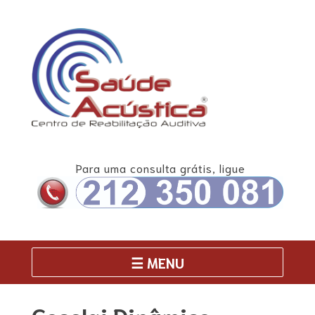
Skip
to
content
Para uma consulta grátis, ligue
☰ MENU